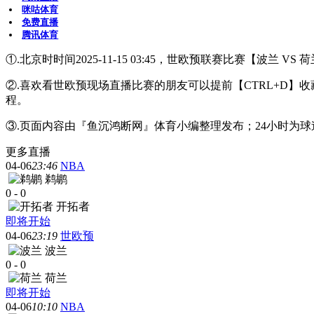
咪咕体育
免费直播
腾讯体育
①.北京时时间2025-11-15 03:45，世欧预联赛比赛【波兰 V
②.喜欢看世欧预现场直播比赛的朋友可以提前【CTRL+D
程。
③.页面内容由『鱼沉鸿断网』体育小编整理发布；24小时为
更多直播
04-06
23:46
NBA
鹈鹕
0
-
0
开拓者
即将开始
04-06
23:19
世欧预
波兰
0
-
0
荷兰
即将开始
04-06
10:10
NBA